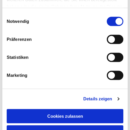
haben oder die sie im Rahmen Ihrer Nutzung der Dienste
gesammelt haben.
Einwilligungsauswahl
Notwendig
Präferenzen
Statistiken
Veranstaltungen
Marketing
Details zeigen
Cookies zulassen