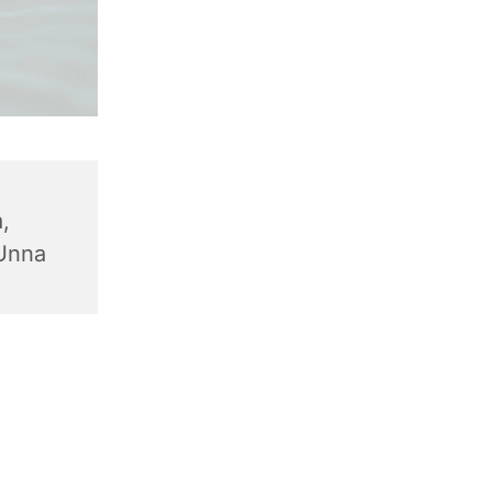
,
 Unna