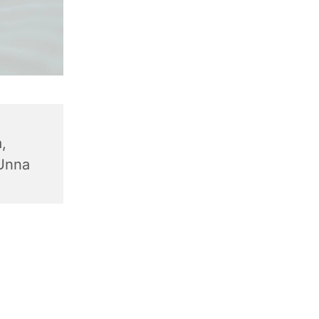
,
 Unna