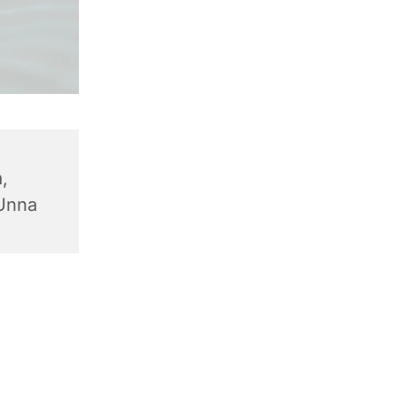
,
 Unna