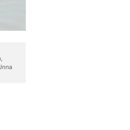
,
 Unna