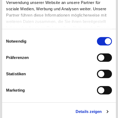
Verwendung unserer Website an unsere Partner für
soziale Medien, Werbung und Analysen weiter. Unsere
Partner führen diese Informationen möglicherweise mit
weiteren Daten zusammen, die Sie ihnen bereitgestellt
haben oder die sie im Rahmen Ihrer Nutzung der Dienste
gesammelt haben.
Einwilligungsauswahl
Notwendig
Präferenzen
Statistiken
Marketing
Dies könnte Sie auch
Details zeigen
interessieren